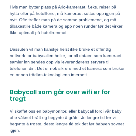
Hvis man bytter plass på Arlo-kameraet, f.eks. reiser på
hytta eller på hotellferie, må kameraet settes opp igjen på
nytt. Ofte treffer man på de samme problemene, og må
tilbakestille både kamera og app noen runder før det virker.
Ikke optimalt på hotellrommet.
Dessuten vil man kanskje helst ikke bruke et offentlig
nettverk for babycallen heller, for all dataen som kameraet
samler inn sendes opp via leverandørens servere til
telefonen din. Det er nok sikrere med et kamera som bruker
en annen trådløs-teknologi enn internett.
Babycall som går over wifi er for
tregt
Vi skaffet oss en babymonitor, eller babycall fordi vår baby
ofte våknet brått og begynte å gråte.
Jo lengre tid før vi
begynte å trøste, desto lengre tid tok det før babyen sovnet
igjen.