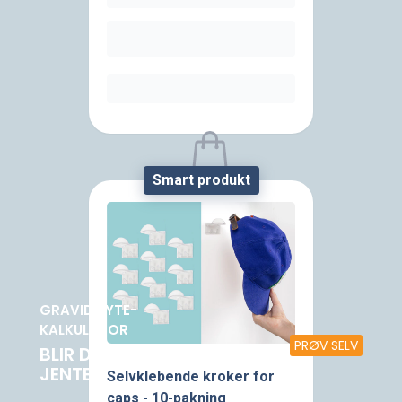
Smart produkt
Sorry, the product is
currently unavailable.
GRAVIDMYTE-
KALKULATOR
PRØV SELV
BLIR DET GUTT ELLER
JENTE?
Selvklebende kroker for
caps - 10-pakning