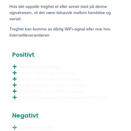
Hvis det oppstår treghet et eller annet sted på denne
signalreisen, vil det være tidsavvik mellom hendelse og
varsel.
Treghet kan komme av dårlig WiFi-signal eller noe hos
internettleverandøren
Positivt
Nattlys i mange farger
Kamera kan fungere på batteri
Mobilen kan fungere som skjerm
Mulighet til spille musikk fra kamera
Funksjonsrik app (når den fungerer)
Fleksibelt kamera som kan roteres alle retninger
Negativt
Dyrt for hva du får