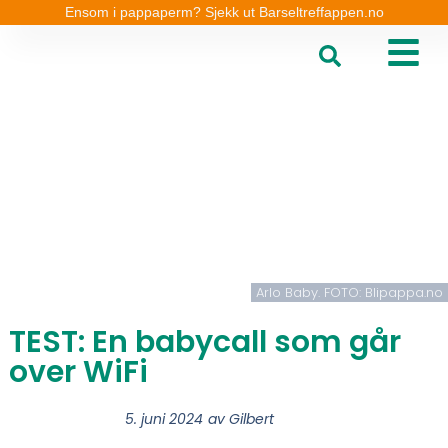
Ensom i pappaperm? Sjekk ut Barseltreffappen.no
Arlo Baby. FOTO: Blipappa.no
TEST: En babycall som går
over WiFi
5. juni 2024
av
Gilbert