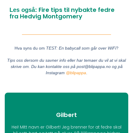
Fire tips til nybakte fedre
Les også:
fra Hedvig Montgomery
Hva syns du om
TEST: En babycall som går over WiFi
?
Tips oss dersom du savner info eller har temaer du vil at vi skal
skrive om.
Du kan kontakte oss på post@blipappa.no og på
Instagram
@blipappa
.
Gilbert
Hei! Mitt navn er Gilbert! Jeg brenner for at fedre skal