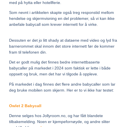
med på hytta eller hotellferie.
Som nevnt i artikkelen skapte også treg responstid mellom
hendelse og skjermvisning en del problemer, så vi kan ikke
anbefale babycall som krever internett for å virke.
Dessuten er det jo litt shady at dataene med video og lyd fra
barnerommet skal innom det store internett før de kommer
fram til telefonen din.
Det er godt mulig det finnes bedre internettbaserte
babycaller på markedet i 2024 som faktisk er lette i både
oppsett og bruk, men det har vi tilgode å oppleve.
På markedet i dag finnes det flere andre babycaller som lar
deg bruke mobilen som skjerm. Her er to vi ikke har testet:
Owlet 2 Babycall
Denne selges hos Jollyroom.no, og har fått blandete
tilbakemelding. Noen er kjempefornøyde, og andre sliter