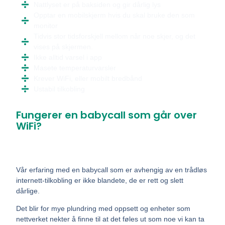
Nattlyset er på baksiden og gir dårlig lys
Opptar en mobilskjerm hvis du skal bruke den som
monitor
Tidvis stor tidsforskjell mellom når noe skjer, og det
vises på skjermen.
Ikke alltid varsel i app
Masete temperaturvarsler
Krever WiFi, eller mobilt bredbånd
Ustabil tilkobling
Fungerer en babycall som går over
WiFi?
Vår erfaring med en babycall som er avhengig av en trådløs
internett-tilkobling er ikke blandete, de er rett og slett
dårlige.
Det blir for mye plundring med oppsett og enheter som
nettverket nekter å finne til at det føles ut som noe vi kan ta