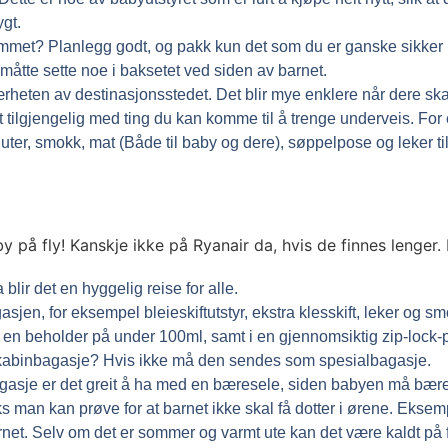
ygt.
met? Planlegg godt, og pakk kun det som du er ganske sikker på 
å måtte sette noe i baksetet ved siden av barnet.
rheten av destinasjonsstedet. Det blir mye enklere når dere skal 
t tilgjengelig med ting du kan komme til å trenge underveis. For 
luter, smokk, mat (Både til baby og dere), søppelpose og leker ti
 blir det en hyggelig reise for alle.
gasjen, for eksempel bleieskiftutstyr, ekstra klesskift, leker og
i en beholder på under 100ml, samt i en gjennomsiktig zip-lock-
binbagasje? Hvis ikke må den sendes som spesialbagasje.
asje er det greit å ha med en bæresele, siden babyen må bæres 
 triks man kan prøve for at barnet ikke skal få dotter i ørene. Ek
arnet. Selv om det er sommer og varmt ute kan det være kaldt på f