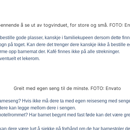
 bestille gode plasser, kanskje i familiekupeen dersom dette fin
 på toget. Kan dere det trenger dere kanskje ikke å bestille ege
rme opp barnemat der. Kafé finnes ikke på alle strekninger.
ventuelt et lekerom.
barneseng? Hvis ikke må dere ta med egen reiseseng med sengetø
dere kan legge mellom dere i sengen.
hotellrommet? Har barnet begynt med fast føde kan det være gre
 kan dere være lurt å sjekke på forhånd om de har barnestoler de