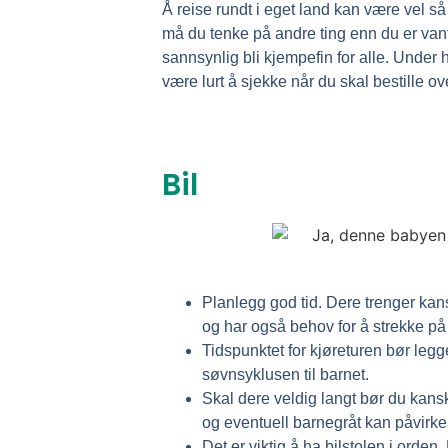
Å reise rundt i eget land kan være vel s
må du tenke på andre ting enn du er vant 
sannsynlig bli kjempefin for alle. Under
være lurt å sjekke når du skal bestille ov
Bil
Planlegg god tid. Dere trenger kans
og har også behov for å strekke p
Tidspunktet for kjøreturen bør legg
søvnsyklusen til barnet.
Skal dere veldig langt bør du kansk
og eventuell barnegråt kan påvirke
Det er viktig å ha bilstolen i orden.