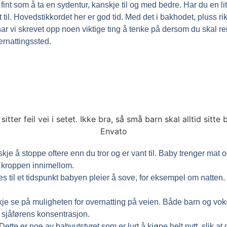
å fint som å ta en sydentur, kanskje til og med bedre. Har du en 
til. Hovedstikkordet her er god tid. Med det i bakhodet, pluss ri
 har vi skrevet opp noen viktige ting å tenke på dersom du skal r
ernattingssted.
kje å stoppe oftere enn du tror og er vant til. Baby trenger mat
å kroppen innimellom.
es til et tidspunkt babyen pleier å sove, for eksempel om natten.
je se på muligheten for overnatting på veien. Både barn og voksne
 sjåførens konsentrasjon.
 Dette er noe av babyutstyret som er lurt å kjøpe helt nytt, slik a