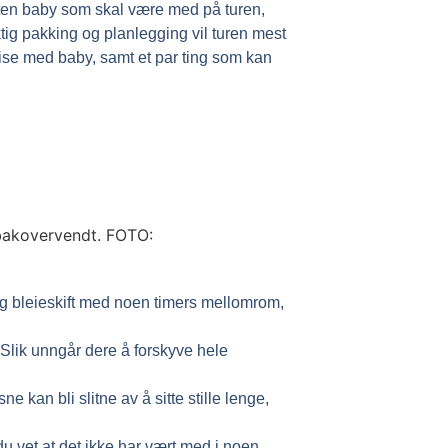
liten baby som skal være med på turen,
ktig pakking og planlegging vil turen mest
eise med baby, samt et par ting som kan
 og bleieskift med noen timers mellomrom,
 Slik unngår dere å forskyve hele
 kan bli slitne av å sitte stille lenge,
t du vet at det ikke har vært med i noen