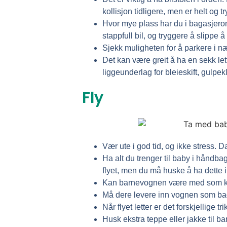
kollisjon tidligere, men er helt og tr
Hvor mye plass har du i bagasjerom
stappfull bil, og tryggere å slippe 
Sjekk muligheten for å parkere i næ
Det kan være greit å ha en sekk let
liggeunderlag for bleieskift, gulpek
Fly
Vær ute i god tid, og ikke stress. Da
Ha alt du trenger til baby i håndba
flyet, men du må huske å ha dette 
Kan barnevognen være med som ka
Må dere levere inn vognen som bag
Når flyet letter er det forskjellige
Husk ekstra teppe eller jakke til b