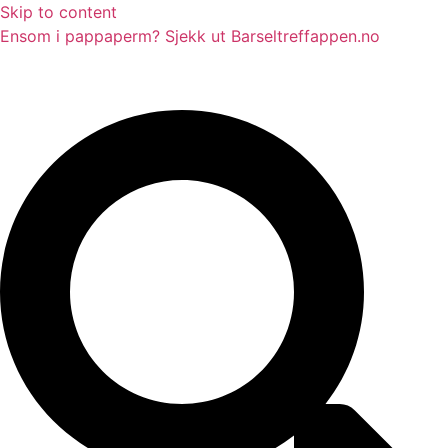
Skip to content
Ensom i pappaperm? Sjekk ut Barseltreffappen.no