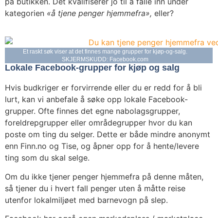
på butikken. Det kvalifiserer jo til å falle inn under
kategorien
«å tjene penger hjemmefra»,
eller?
Et raskt søk viser at det finnes mange grupper for kjøp-og-salg.
SKJERMSKUDD: Facebook.com
Lokale Facebook-grupper for kjøp og salg
Hvis budkriger er forvirrende eller du er redd for å bli
lurt, kan vi anbefale å søke opp lokale Facebook-
grupper. Ofte finnes det egne nabolagsgrupper,
foreldrepgrupper eller områdegrupper hvor du kan
poste om ting du selger. Dette er både mindre anonymt
enn Finn.no og Tise, og åpner opp for å hente/levere
ting som du skal selge.
Om du ikke tjener penger hjemmefra på denne måten,
så tjener du i hvert fall penger uten å måtte reise
utenfor lokalmiljøet med barnevogn på slep.