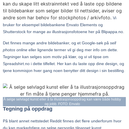
kan du skape litt ekstrainntekt ved å laste opp bildene
til bildebanker som selger bilder til nettsider, aviser og
andre som har behov for stockphotos / arkivfoto.
Vi
bruker for eksempel bildebankene Envato Elements og
Shutterstock for mange av illustrasjonsfotoene her på Blipappa.no.
Det finnes mange andre bildebanker, og et Google-søk på
sell
photos online
eller lignende termer vil gi deg mer info om dette.
Tegninger kan selges som motiv på klær, og vi vil tipse om
Spreadshirt.no i dette tilfellet. Her kan du laste opp dine design, og
tjene kommisjon hver gang noen benytter ditt design i sin bestilling.
Å selge selvlagd kunst eller å ta illustrasjonsoppdrag kan være både hobby
og jobb. FOTO: Envato
Tegning på oppdrag
På blant annet nettstedet Reddit finnes det flere underforum hvor
du kan markedsføre og selge personlig tilpasset kunst.