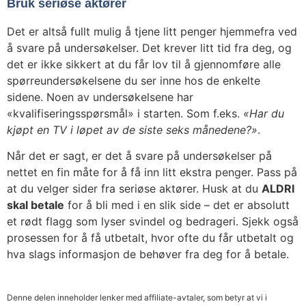
Bruk seriøse aktører
Det er altså fullt mulig å tjene litt penger hjemmefra ved
å svare på undersøkelser. Det krever litt tid fra deg, og
det er ikke sikkert at du får lov til å gjennomføre alle
spørreundersøkelsene du ser inne hos de enkelte
sidene. Noen av undersøkelsene har
«kvalifiseringsspørsmål» i starten. Som f.eks.
«Har du
kjøpt en TV i løpet av de siste seks månedene?»
.
Når det er sagt, er det å svare på undersøkelser på
nettet en fin måte for å få inn litt ekstra penger. Pass på
at du velger sider fra seriøse aktører. Husk at du
ALDRI
skal betale
for å bli med i en slik side – det er absolutt
et rødt flagg som lyser svindel og bedrageri. Sjekk også
prosessen for å få utbetalt, hvor ofte du får utbetalt og
hva slags informasjon de behøver fra deg for å betale.
Denne delen inneholder lenker med affiliate-avtaler, som betyr at vi i