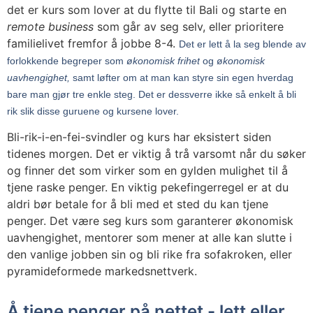
det er kurs som lover at du flytte til Bali og starte en
remote business
som går av seg selv, eller prioritere
familielivet fremfor å jobbe 8-4.
Det er lett å la seg blende av
forlokkende begreper som
økonomisk frihet
og ø
konomisk
uavhengighet,
samt løfter om at man kan styre sin egen hverdag
bare man gjør tre enkle steg. Det er dessverre ikke så enkelt å bli
rik slik disse guruene og kursene lover.
Bli-rik-i-en-fei-svindler og kurs har eksistert siden
tidenes morgen. Det er viktig å trå varsomt når du søker
og finner det som virker som en gylden mulighet til å
tjene raske penger. En viktig pekefingerregel er at du
aldri bør betale for å bli med et sted du kan tjene
penger. Det være seg kurs som garanterer økonomisk
uavhengighet, mentorer som mener at alle kan slutte i
den vanlige jobben sin og bli rike fra sofakroken, eller
pyramideformede markedsnettverk.
Å tjene penger på nettet - lett eller