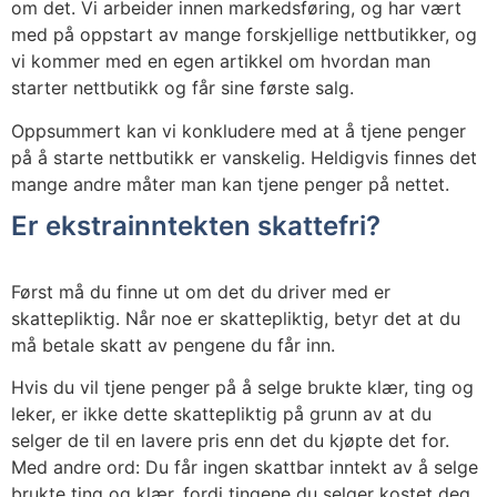
om det. Vi arbeider innen markedsføring, og har vært
med på oppstart av mange forskjellige nettbutikker, og
vi kommer med en egen artikkel om hvordan man
starter nettbutikk og får sine første salg.
Oppsummert kan vi konkludere med at å tjene penger
på å starte nettbutikk er vanskelig. Heldigvis finnes det
mange andre måter man kan tjene penger på nettet.
Er ekstrainntekten skattefri?
Først må du finne ut om det du driver med er
skattepliktig. Når noe er skattepliktig, betyr det at du
må betale skatt av pengene du får inn.
Hvis du vil tjene penger på å selge brukte klær, ting og
leker, er ikke dette skattepliktig på grunn av at du
selger de til en lavere pris enn det du kjøpte det for.
Med andre ord: Du får ingen skattbar inntekt av å selge
brukte ting og klær, fordi tingene du selger kostet deg