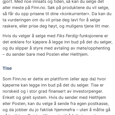
gjort. Med noe innsats og tiden, så kan du selge det
aller meste på Finn.no. Søk på produktene du vil selge,
så får du opp prisene til dine «konkurrenter». Da kan du
ta vurderingen om du vil prise deg lavt for å selge
raskere, eller prise deg høyt, og muligens tjene litt mer.
Hvis du velger å selge med
Fiks Ferdig
-funksjonene er
det enklere for kjøpere å legge inn bud på det du selger,
og du slipper å styre med avtaling av møte/opphenting
– du sender bare med Posten eller Helthjem.
Tise
Som Finn.no er dette en plattform (eller app da) hvor
kjøperne kan legge inn bud på det du selger. Tise er
norskeid og i stor grad finansert av investorpenger.
Enkelt og greit system. Hvis du sender med Helthjem
eller Posten, kan du velge å sende fra egen postkasse,
og da jobber du jo faktisk hjemmefra – uten å måtte gå