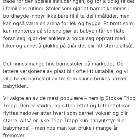
både for den sosiale inkluderingen, og for å tidlig ta del
i familiens rutiner. Stoler som gjør at barnet kommer i
bordhøyde innbyr ikke bare til å ta del i måltider, men
kan også være en arena for lek og hygge. Et brett som
kan monteres på stolene gjør at babyen får en flate
foran seg, gjør det enklere å holde seg opptatt med
leker og annet å plukke på (når det blir litt større altså).
Det finnes mange fine barnestoler på markedet. De
lettere versjonene av plast blir ofte litt ustabile, og vi
ville ha en barnestol av tre som kunne brukes utover
babytiden.
Vi valgte en av de mest populære – nemlig Stokke Tripp
Trapp. Den er stødig, og sittebrettet og fotbrettet kan
flyttes nedover etter hvert som barnet vokser og blir
større. Altså er ikke Tripp Trapp kun babyutstyr eller
babymøbel – men noe man kan bruke i mange år
fremover.