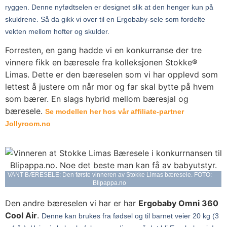
ryggen. Denne nyfødtselen er designet slik at den henger kun på
skuldrene. Så da gikk vi over til en Ergobaby-sele som fordelte
vekten mellom hofter og skulder.
Forresten, en gang hadde vi en konkurranse der tre
vinnere fikk en bæresele fra kolleksjonen Stokke®
Limas. Dette er den bæreselen som vi har opplevd som
lettest å justere om når mor og far skal bytte på hvem
som bærer. En slags hybrid mellom bæresjal og
bæresele.
Se modellen her hos vår affiliate-partner
Jollyroom.no
VANT BÆRESELE: Den første vinneren av Stokke Limas bæresele. FOTO:
Blipappa.no
Den andre bæreselen vi har er har
Ergobaby Omni 360
Cool Air
.
Denne kan brukes fra fødsel og til barnet veier 20 kg (3