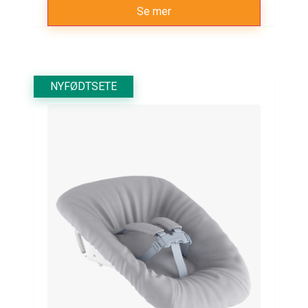
Se mer
NYFØDTSETE