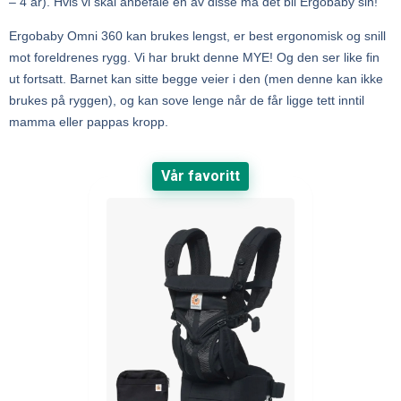
– 4 år). Hvis vi skal anbefale en av disse må det bli Ergobaby sin!
Ergobaby Omni 360 kan brukes lengst, er best ergonomisk og snill
mot foreldrenes rygg. Vi har brukt denne MYE! Og den ser like fin
ut fortsatt. Barnet kan sitte begge veier i den (men denne kan ikke
brukes på ryggen), og kan sove lenge når de får ligge tett inntil
mamma eller pappas kropp.
Vår favoritt