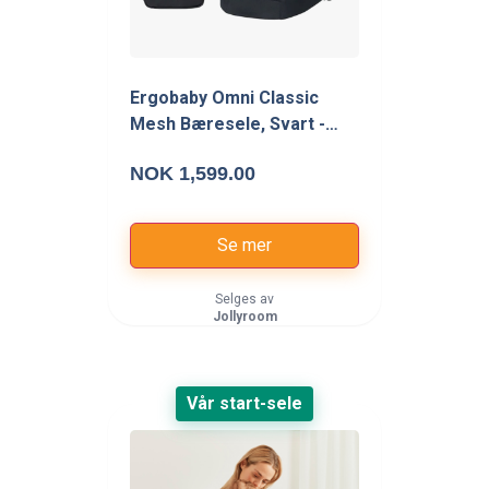
Ergobaby Omni Classic
Mesh Bæresele, Svart -
Bæreseler - 100%
NOK 1,599.00
Polyester
Se mer
Selges av
Jollyroom
Vår start-sele