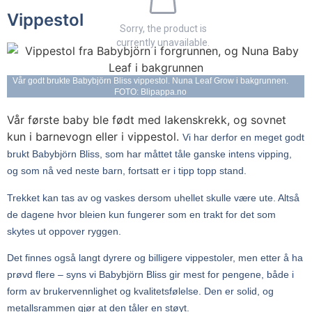
Vippestol
Sorry, the product is
currently unavailable.
Vår godt brukte Babybjörn Bliss vippestol. Nuna Leaf Grow i bakgrunnen.
FOTO: Blipappa.no
Vår første baby ble født med lakenskrekk, og sovnet
kun i barnevogn eller i vippestol.
Vi har derfor en meget godt
brukt Babybjörn Bliss, som har måttet tåle ganske intens vipping,
og som nå ved neste barn, fortsatt er i tipp topp stand.
Trekket kan tas av og vaskes dersom uhellet skulle være ute. Altså
de dagene hvor bleien kun fungerer som en trakt for det som
skytes ut oppover ryggen.
Det finnes også langt dyrere og billigere vippestoler, men etter å ha
prøvd flere – syns vi Babybjörn Bliss gir mest for pengene, både i
form av brukervennlighet og kvalitetsfølelse. Den er solid, og
metallsrammen gjør at den tåler en støyt.