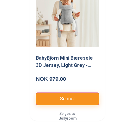
BabyBjörn Mini Bæresele
3D Jersey, Light Grey -
Bæreseler - 100% Bomull
NOK 979.00
Se mer
Selges av
Jollyroom