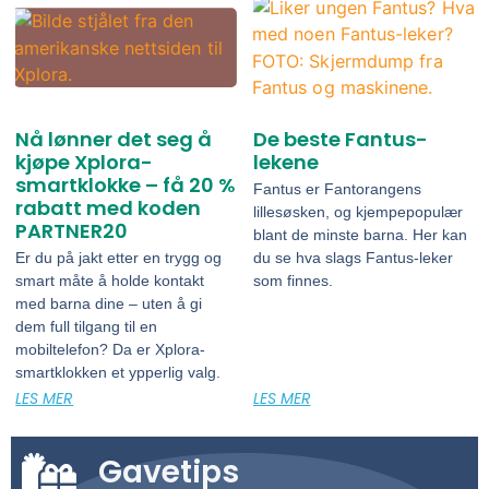
Nå lønner det seg å
De beste Fantus-
kjøpe Xplora-
lekene
smartklokke – få 20 %
Fantus er Fantorangens
rabatt med koden
lillesøsken, og kjempepopulær
PARTNER20
blant de minste barna. Her kan
Er du på jakt etter en trygg og
du se hva slags Fantus-leker
smart måte å holde kontakt
som finnes.
med barna dine – uten å gi
dem full tilgang til en
mobiltelefon? Da er Xplora-
smartklokken et ypperlig valg.
LES MER
LES MER
Gavetips