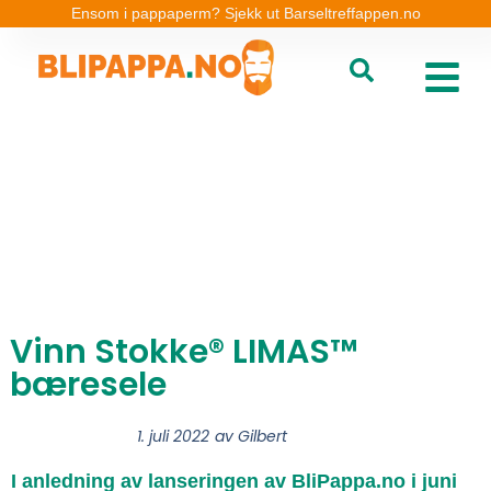
Ensom i pappaperm? Sjekk ut Barseltreffappen.no
Vinn Stokke® LIMAS™
bæresele
1. juli 2022
av
Gilbert
I anledning av lanseringen av BliPappa.no i juni