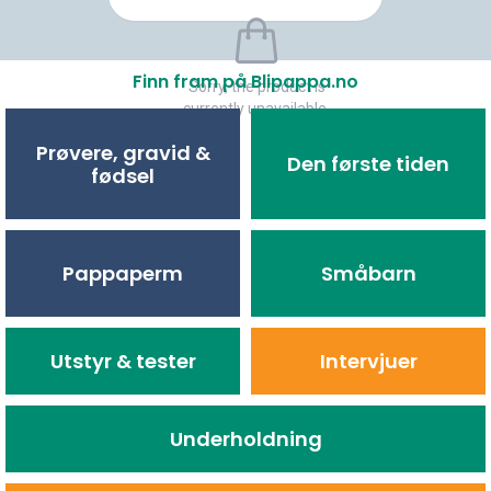
Finn fram på Blipappa.no
Sorry, the product is
currently unavailable.
Prøvere, gravid &
Den første tiden
fødsel
Pappaperm
Småbarn
Utstyr & tester
Intervjuer
Underholdning