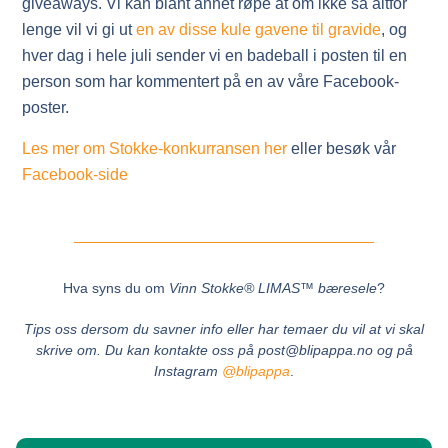
giveaways. Vi kan blant annet røpe at om ikke så altfor
lenge vil vi gi ut
en av disse kule gavene til gravide
, og
hver dag i hele juli sender vi en badeball i posten til en
person som har kommentert på en av våre Facebook-
poster.
Les mer om Stokke-konkurransen her
eller besøk vår
Facebook-side
Hva syns du om
Vinn Stokke® LIMAS™ bæresele
?
Tips oss dersom du savner info eller har temaer du vil at vi skal
skrive om.
Du kan kontakte oss på post@blipappa.no og på
Instagram
@blipappa
.