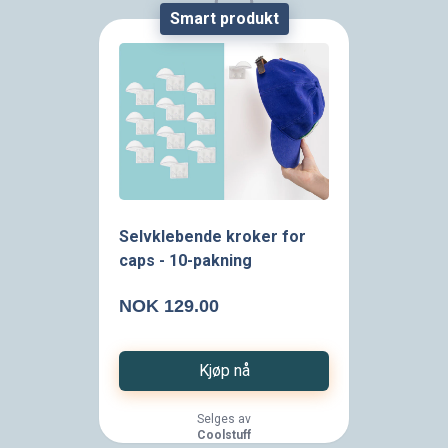
Smart produkt
Sorry, the product is
currently unavailable.
Selvklebende kroker for
caps - 10-pakning
NOK 129.00
Kjøp nå
Selges av
Coolstuff