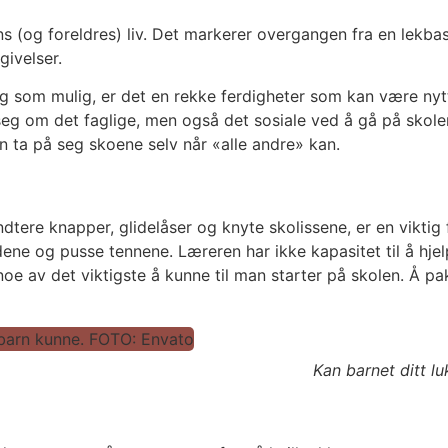
rns (og foreldres) liv. Det markerer overgangen fra en lekba
givelser.
g som mulig, er det en rekke ferdigheter som kan være nytt
eg om det faglige, men også det sosiale ved å gå på skolen
n ta på seg skoene selv når «alle andre» kan.
ndtere knapper, glidelåser og knyte skolissene, er en vikti
dene og pusse tennene. Læreren har ikke kapasitet til å hje
oe av det viktigste å kunne til man starter på skolen. Å p
Kan barnet ditt l