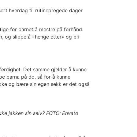
sert hverdag til rutinepregede dager
ige for barnet å mestre på forhånd.
, og slippe å «henge etter» og bli
g ferdighet. Det samme gjelder å kunne
lpe barna på do, så for å kunne
akke og bære sin egen sekk er det også
ukke jakken sin selv? FOTO: Envato