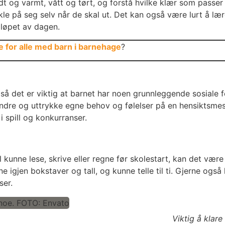
t og varmt, vått og tørt, og forstå hvilke klær som passer t
kle på seg selv når de skal ut. Det kan også være lurt å lære
 løpet av dagen.
 for alle med barn i barnehage
?
, så det er viktig at barnet har noen grunnleggende sosiale 
l andre og uttrykke egne behov og følelser på en hensiktsm
 spill og konkurranser.
l kunne lese, skrive eller regne før skolestart, kan det væ
e igjen bokstaver og tall, og kunne telle til ti. Gjerne ogs
ser.
Viktig å klar