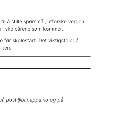
il å stille spørsmål, utforske verden
ng i skoleårene som kommer.
 før skolestart. Det viktigste er å
rten.
 på post@blipappa.no og på