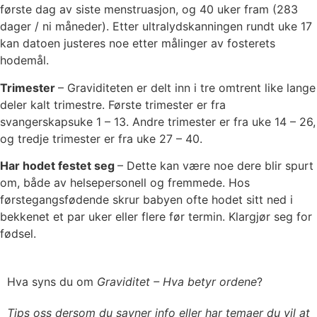
første dag av siste menstruasjon, og 40 uker fram (283
dager / ni måneder). Etter ultralydskanningen rundt uke 17
kan datoen justeres noe etter målinger av fosterets
hodemål.
Trimester
– Graviditeten er delt inn i tre omtrent like lange
deler kalt trimestre. Første trimester er fra
svangerskapsuke 1 – 13. Andre trimester er fra uke 14 – 26,
og tredje trimester er fra uke 27 – 40.
Har hodet festet seg
– Dette kan være noe dere blir spurt
om, både av helsepersonell og fremmede. Hos
førstegangsfødende skrur babyen ofte hodet sitt ned i
bekkenet et par uker eller flere før termin. Klargjør seg for
fødsel.
Hva syns du om
Graviditet – Hva betyr ordene
?
Tips oss dersom du savner info eller har temaer du vil at