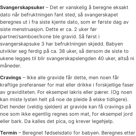
Svangerskapsuker
– Det er vanskelig å beregne eksakt
dato når befruktningen fant sted, så svangerskapet
beregnes ut i fra siste kjente dato, som er første dag av
siste menstruasjon. Dette er ca. 2 uker før
partner/samboer/kone ble gravid. Så først i
svangerskapsuke 3 har befruktningen skjedd. Babyen
utvikler seg ferdig på ca. 38 uker, så dersom de siste to
ukene legges til blir svangerskapslengden 40 uker, altså ni
måneder.
Cravings
– Ikke alle gravide får dette, men noen får
kraftige preferanser for mat eller drikke i forskjellige faser
av graviditeten. For eksempel lakris eller pærer. (Og noen
kan miste lysten helt på noe de pleide å elske tidligere).
Det hender (veldig sjelden) at gravide kan få cravings på
noe som ikke egentlig regnes som mat, for eksempel jord
eller bark. Da kalles det pica, og krever legehjelp.
Termin
– Beregnet fødselsdato for babyen. Beregnes etter