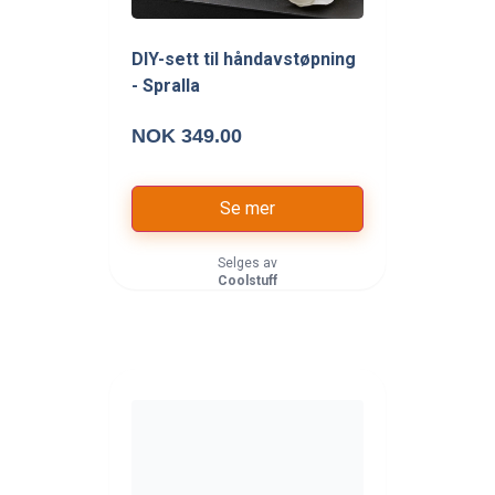
DIY-sett til håndavstøpning
- Spralla
NOK 349.00
Se mer
Selges av
Coolstuff