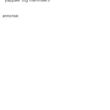
pappaer (og mammaer)!
annonse: