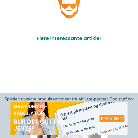
Flere interessante artikler
Spesielt utvalgte produktannonser fra affiliate-partner Coolstuff.no:
GRAVIDMYTE-
ANBEFALT
KALKULATOR
PRØV SELV
BLIR DET GUTT ELLER
JENTE?