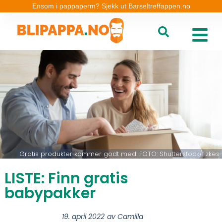
Ensom i pappaperm? Sjekk ut Barseltreffappen.no
Gratis produkter kommer godt med. FOTO: Shutterstock/fizkes
LISTE: Finn gratis
babypakker
19. april 2022
av
Camilla