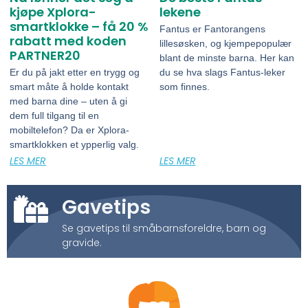
kjøpe Xplora-
lekene
smartklokke – få 20 %
Fantus er Fantorangens
rabatt med koden
lillesøsken, og kjempepopulær
PARTNER20
blant de minste barna. Her kan
Er du på jakt etter en trygg og
du se hva slags Fantus-leker
smart måte å holde kontakt
som finnes.
med barna dine – uten å gi
dem full tilgang til en
mobiltelefon? Da er Xplora-
smartklokken et ypperlig valg.
LES MER
LES MER
Gavetips
Se gavetips til småbarnsforeldre, barn og
gravide.