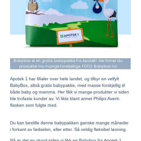
Babybox er en gratis babypakke fra Apotek1. Her finner du
produkter fra mange forskjellige. FOTO: Babybox.no
Apotek 1 har filialer over hele landet, og tilbyr en velfylt
BabyBox, altså gratis babypakke, med masse forskjellig til
både baby og mamma. Her fikk vi mange produkter vi siden
ble trofaste kunder av. Vi likte blant annet Philips Avent-
flasken som fulgte med.
Du kan bestille denne babypakken ganske mange måneder
i forkant av fødselen, eller etter. Så veldig fleksibel løsning.
Nå er det en stund siden vi fikk en Babybox fra Apotek 1,