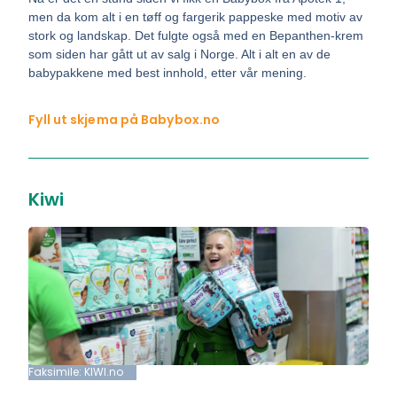
men da kom alt i en tøff og fargerik pappeske med motiv av
stork og landskap. Det fulgte også med en Bepanthen-krem
som siden har gått ut av salg i Norge. Alt i alt en av de
babypakkene med best innhold, etter vår mening.
Fyll ut skjema på Babybox.no
Kiwi
Faksimile: KIWI.no