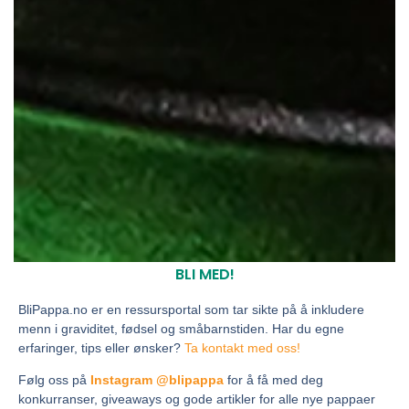
BLI MED!
BliPappa.no er en ressursportal som tar sikte på å inkludere
menn i graviditet, fødsel og småbarnstiden. Har du egne
erfaringer, tips eller ønsker?
Ta kontakt med oss!
Følg oss på
Instagram @blipappa
for å få med deg
konkurranser, giveaways og gode artikler for alle nye pappaer