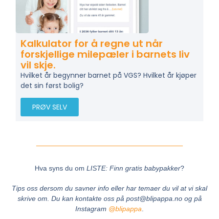
Kalkulator for å regne ut når
forskjellige milepæler i barnets liv
vil skje.
Hvilket år begynner barnet på VGS? Hvilket år kjøper
det sin først bolig?
PRØV SELV
Hva syns du om
LISTE: Finn gratis babypakker
?
Tips oss dersom du savner info eller har temaer du vil at vi skal
skrive om.
Du kan kontakte oss på post@blipappa.no og på
Instagram
@blipappa
.