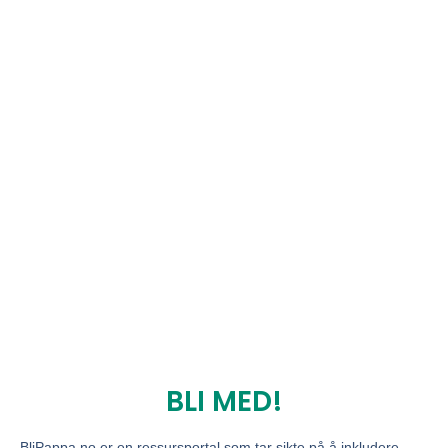
BLI MED!
BliPappa.no er en ressursportal som tar sikte på å inkludere