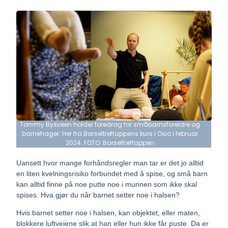
Tommy Bysveen holder foredrag for småbarnsforeldre og
barnehager. Her fra Barseltreffappens kurs i Oslo i februar
2024. FOTO: Barseltreffappen
Uansett hvor mange forhåndsregler man tar er det jo alltid
en liten kvelningsrisiko forbundet med å spise, og små barn
kan alltid finne på noe putte noe i munnen som ikke skal
spises.
Hva gjør du når barnet setter noe i halsen?
Hvis barnet setter noe i halsen, kan objektet, eller maten,
blokkere luftveiene slik at han eller hun ikke får puste. Da er