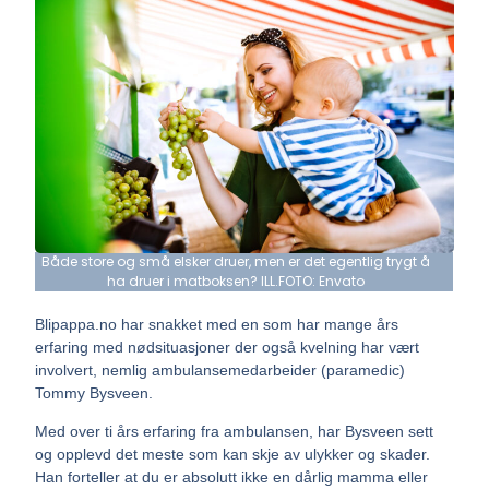
Både store og små elsker druer, men er det egentlig trygt å
ha druer i matboksen? ILL.FOTO: Envato
Blipappa.no har snakket med en som har mange års
erfaring med nødsituasjoner der også kvelning har vært
involvert, nemlig ambulansemedarbeider (paramedic)
Tommy Bysveen.
Med over ti års erfaring fra ambulansen, har Bysveen sett
og opplevd det meste som kan skje av ulykker og skader.
Han forteller at du er absolutt ikke en dårlig mamma eller