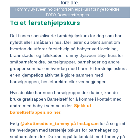
Tommy Bysveen holder førstehjelpskurs for nye foreldre.
FOTO: Barseltreffappen
Ta et førstehjelpskurs
Det finnes spesialiserte førstehjelpskurs for deg som har
nyfødt eller småbarn i hus. Der lærer du blant annet om
hvordan du utfører førstehjelp på babyer ved kvelning,
brannskader og fallskader. Tommy Bysveen tilbyr kurs for
småbarnsforeldre, barselgrupper, barnehager og andre
grupper som har en hverdag med barn. Et førstehjelpskurs
er en kjempeflott aktivitet å gjøre sammen med
barselgruppen, besteforeldre eller vennegjengen.
Hvis du ikke har noen barselgruppe der du bor, kan du
bruke gratisappen Barseltreff for å komme i kontakt med
andre med baby i samme alder.
Sjekk ut
barseltreffappen.no her
.
Følg
@akuttmedisin_tommy på Instagram
for å se glimt
fra hverdagen med førstehjelpskurs for barnehager og
småbarnsforeldre. Du kan også ta kontakt med Tommy på