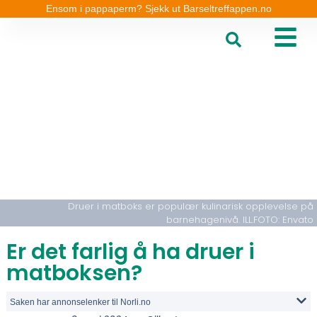
Ensom i pappaperm? Sjekk ut Barseltreffappen.no
Druer i matboks er populær kulinarisk opplevelse på
barnehagenivå. ILL.FOTO: Envato
Er det farlig å ha druer i
matboksen?
Saken har annonselenker til Norli.no