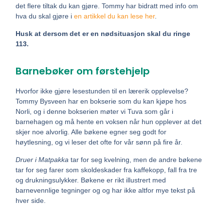
det flere tiltak du kan gjøre. Tommy har bidratt med info om
hva du skal gjøre i
en artikkel du kan lese her
.
Husk at dersom det er en nødsituasjon skal du ringe
113.
Barnebøker om førstehjelp
Hvorfor ikke gjøre lesestunden til en lærerik opplevelse?
Tommy Bysveen har en bokserie som du kan kjøpe hos
Norli, og i denne bokserien møter vi Tuva som går i
barnehagen og må hente en voksen når hun opplever at det
skjer noe alvorlig. Alle bøkene egner seg godt for
høytlesning, og vi leser det ofte for vår sønn på fire år.
Druer i Matpakka
tar for seg kvelning, men de andre bøkene
tar for seg farer som skoldeskader fra kaffekopp, fall fra tre
og drukningsulykker. Bøkene er rikt illustrert med
barnevennlige tegninger og og har ikke altfor mye tekst på
hver side.