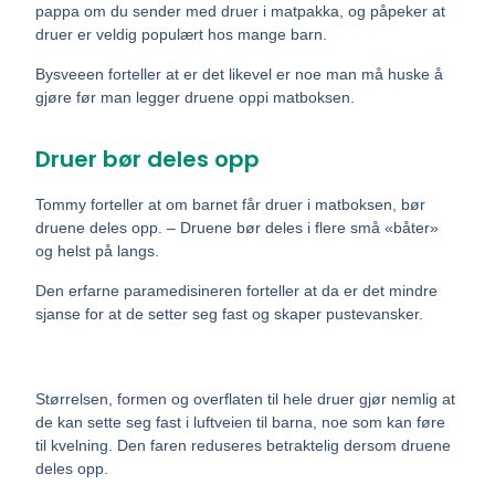
pappa om du sender med druer i matpakka, og påpeker at
druer er veldig populært hos mange barn.
Bysveeen forteller at er det likevel er noe man må huske å
gjøre før man legger druene oppi matboksen.
Druer bør deles opp
Tommy forteller at om barnet får druer i matboksen, bør
druene deles opp. – Druene bør deles i flere små «båter»
og helst på langs.
Den erfarne paramedisineren forteller at da er det mindre
sjanse for at de setter seg fast og skaper pustevansker.
Størrelsen, formen og overflaten til hele druer gjør nemlig at
de kan sette seg fast i luftveien til barna, noe som kan føre
til kvelning. Den faren reduseres betraktelig dersom druene
deles opp.