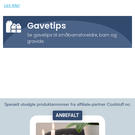
Les Mer
Gavetips
Se gavetips til småbarnsforeldre, barn og
gravide.
Spesielt utvalgte produktannonser fra affiliate-partner Coolstuff.no:
ANBEFALT