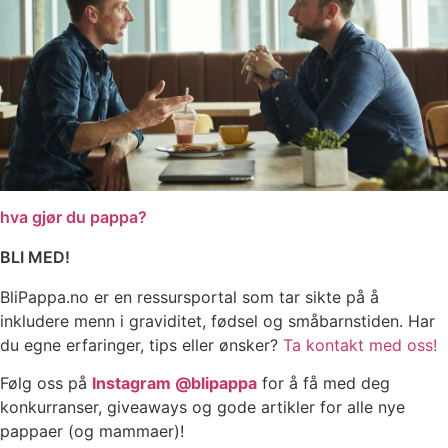
hva gjør du pappa?
BLI MED!
BliPappa.no er en ressursportal som tar sikte på å
inkludere menn i graviditet, fødsel og småbarnstiden. Har
du egne erfaringer, tips eller ønsker?
Ta kontakt med oss!
Følg oss på
Instagram @blipappa
for å få med deg
konkurranser, giveaways og gode artikler for alle nye
pappaer (og mammaer)!