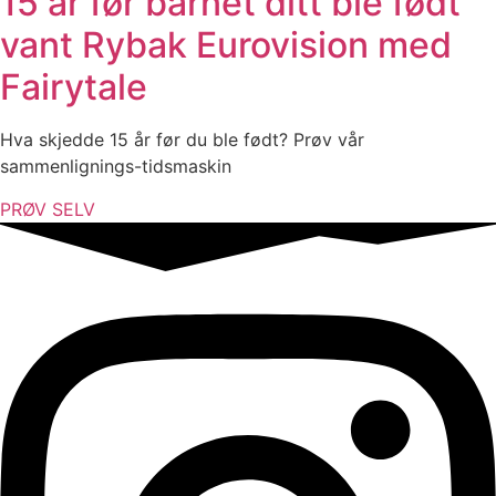
15 år før barnet ditt ble født
vant Rybak Eurovision med
Fairytale
Hva skjedde 15 år før du ble født? Prøv vår
sammenlignings-tidsmaskin
PRØV SELV