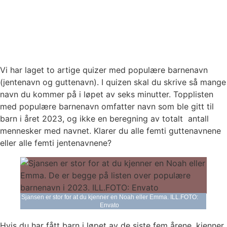
Vi har laget to artige quizer med populære barnenavn
(jentenavn og guttenavn). I quizen skal du skrive så mange
navn du kommer på i løpet av seks minutter. Topplisten
med populære barnenavn omfatter navn som ble gitt til
barn i året 2023, og ikke en beregning av totalt antall
mennesker med navnet.
Klarer du alle femti guttenavnene
eller alle femti jentenavnene?
Sjansen er stor for at du kjenner en Noah eller Emma. ILL.FOTO:
Envato
Hvis du har fått barn i løpet av de siste fem årene, kjenner