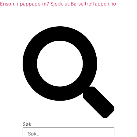
Skip
Ensom i pappaperm? Sjekk ut Barseltreffappen.no
to
content
Søk