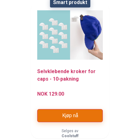
Smart produkt
Sorry, the product is
currently unavailable.
Selvklebende kroker for
caps - 10-pakning
NOK 129.00
Kjøp nå
Selges av
Coolstuff