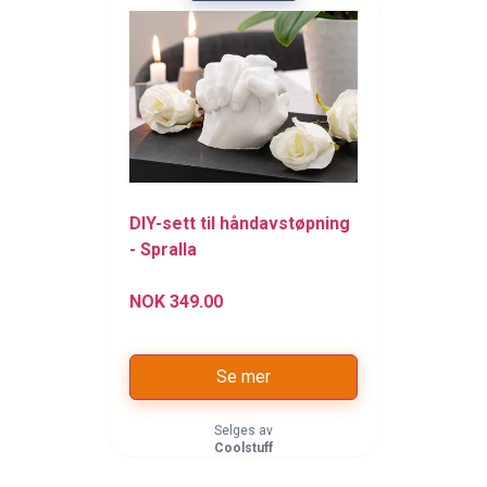
DIY-sett til håndavstøpning
- Spralla
NOK 349.00
Se mer
Selges av
Coolstuff