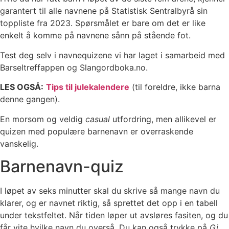
garantert til alle navnene på Statistisk Sentralbyrå sin
toppliste fra 2023.
Spørsmålet er bare om det er like
enkelt å komme på navnene sånn på stående fot.
Test deg selv i navnequizene vi har laget i samarbeid med
Barseltreffappen og Slangordboka.no.
LES OGSÅ:
Tips til julekalendere
(til foreldre, ikke barna
denne gangen).
En morsom og veldig
casual
utfordring, men allikevel er
quizen med populære barnenavn er overraskende
vanskelig.
Barnenavn-quiz
I løpet av seks minutter skal du skrive så mange navn du
klarer, og er navnet riktig, så sprettet det opp i en tabell
under tekstfeltet. Når tiden løper ut avsløres fasiten, og du
får vite hvilke navn du overså. Du kan også trykke på
Gi