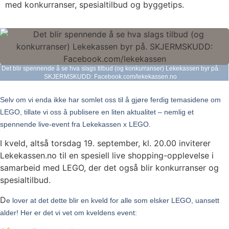
med konkurranser, spesialtilbud og byggetips.
Det blir spennende å se hva slags tilbud (og konkurranser) Lekekassen byr på.
SKJERMSKUDD: Facebook.com/lekekassen.no
Selv om vi enda ikke har somlet oss til å gjøre ferdig temasidene om
LEGO, tillate vi oss å publisere en liten aktualitet – nemlig et
spennende live-event fra Lekekassen x LEGO.
I kveld, altså torsdag 19. september, kl. 20.00 inviterer
Lekekassen.no til en spesiell live shopping-opplevelse i
samarbeid med LEGO, der det også blir konkurranser og
spesialtilbud.
D
e lover at det dette blir en kveld for alle som elsker LEGO, uansett
alder!
Her er det vi vet om kveldens event: