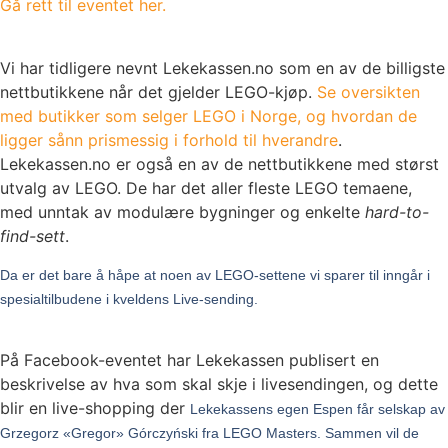
Gå rett til eventet her.
Vi har tidligere nevnt Lekekassen.no som en av de billigste
nettbutikkene når det gjelder LEGO-kjøp.
Se oversikten
med butikker som selger LEGO i Norge, og hvordan de
ligger sånn prismessig i forhold til hverandre
.
Lekekassen.no er også en av de nettbutikkene med størst
utvalg av LEGO. De har det aller fleste LEGO temaene,
med unntak av modulære bygninger og enkelte
hard-to-
find-sett
.
Da er det bare å håpe at noen av LEGO-settene vi sparer til inngår i
spesialtilbudene i kveldens Live-sending.
På Facebook-eventet har Lekekassen publisert en
beskrivelse av hva som skal skje i livesendingen, og dette
blir en live-shopping der
Lekekassens egen Espen får selskap av
Grzegorz «Gregor» Górczyński
fra LEGO Masters. Sammen vil de