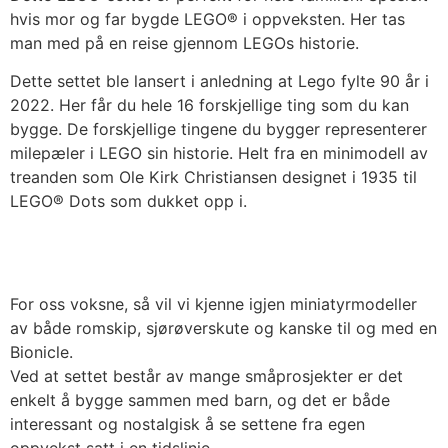
hvis mor og far bygde LEGO® i oppveksten. Her tas
man med på en reise gjennom LEGOs historie.
Dette settet ble lansert i anledning at Lego fylte 90 år i
2022. Her får du hele 16 forskjellige ting som du kan
bygge. De forskjellige tingene du bygger representerer
milepæler i LEGO sin historie. Helt fra en minimodell av
treanden som Ole Kirk Christiansen designet i 1935 til
LEGO® Dots som dukket opp i.
For oss voksne, så vil vi kjenne igjen miniatyrmodeller
av både romskip, sjørøverskute og kanske til og med en
Bionicle.
Ved at settet består av mange småprosjekter er det
enkelt å bygge sammen med barn, og det er både
interessant og nostalgisk å se settene fra egen
oppvekst satt i en tidslinje.