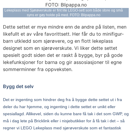
Lekeplass med Sjørøverskute er fint lite LEGO-sett som både store og små
syns er gøy holde på med. FOTO: Blipappa.no
Dette settet er mye mindre enn de andre på listen, men
likefullt et av våre favorittsett. Her får du to minifigur-
barn utkledd som sjørøvere, og en flott lekeplass
designet som en sjørøverskute. Vi liker dette settet
spesielt godt siden det er raskt å bygge, byr på gode
lekefunksjoner for barna og gir assosiasjoner til egne
sommerminner fra oppveksten.
Bygg det selv
Det er ingenting som hindrer deg fra å bygge dette settet ut i fra
deler du har hjemme, og ingenting i dette settet er unikt eller
spesiallagd. Allikevel, siden du kunne bare få tak i det som GWP, og
må i dag lete på Bricklink eller i nisjebutikker for å få tak i det – så
regner vi LEGO Lekeplass med sjørøverskute som et fantastisk