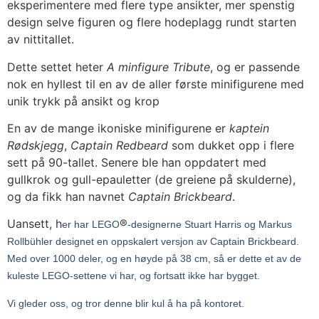
eksperimentere med flere type ansikter, mer spenstig
design selve figuren og flere hodeplagg rundt starten
av nittitallet.
Dette settet heter
A minfigure Tribute
, og er passende
nok en hyllest til en av de aller første minifigurene med
unik trykk på ansikt og krop
En av de mange ikoniske minifigurene er
kaptein
Rødskjegg
,
Captain Redbeard
som dukket opp i flere
sett på 90-tallet. Senere ble han oppdatert med
gullkrok og gull-epauletter (de greiene på skulderne),
og da fikk han navnet
Captain Brickbeard
.
Uansett, h
®
er har LEGO
-designerne Stuart Harris og Markus
Rollbühler designet en oppskalert versjon av Captain Brickbeard.
Med over 1000 deler, og en høyde på 38 cm, så er dette et av de
kuleste LEGO-settene vi har, og fortsatt ikke har bygget.
Vi gleder oss, og tror denne blir kul å ha på kontoret.