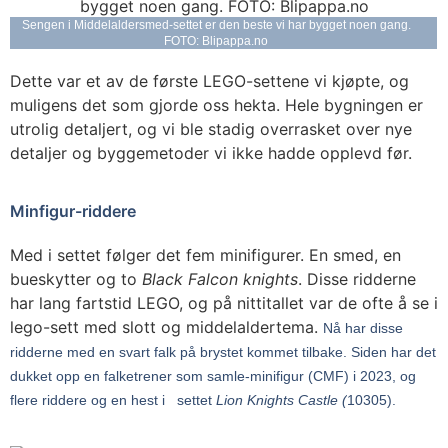
Sengen i Middelaldersmed-settet er den beste vi har bygget noen gang.
FOTO: Blipappa.no
Dette var et av de første LEGO-settene vi kjøpte, og
muligens det som gjorde oss hekta. Hele bygningen er
utrolig detaljert, og vi ble stadig overrasket over nye
detaljer og byggemetoder vi ikke hadde opplevd før.
Minfigur-riddere
Med i settet følger det fem minifigurer. En smed, en
bueskytter og to
Black Falcon knights
. Disse ridderne
har lang fartstid LEGO, og på nittitallet var de ofte å se i
lego-sett med slott og middelaldertema.
Nå har disse
ridderne med en svart falk på brystet kommet tilbake. Siden har det
dukket opp en falketrener som samle-minifigur (CMF) i 2023, og
flere riddere og en hest i settet
Lion Knights Castle (
10305).