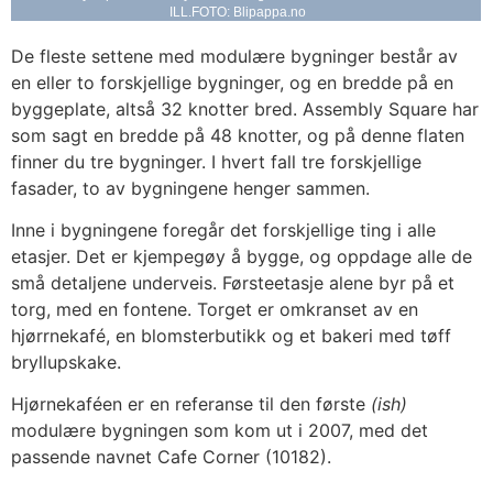
ILL.FOTO: Blipappa.no
De fleste settene med modulære bygninger består av
en eller to forskjellige bygninger, og en bredde på en
byggeplate, altså 32 knotter bred. Assembly Square har
som sagt en bredde på 48 knotter, og på denne flaten
finner du tre bygninger. I hvert fall tre forskjellige
fasader, to av bygningene henger sammen.
Inne i bygningene foregår det forskjellige ting i alle
etasjer. Det er kjempegøy å bygge, og oppdage alle de
små detaljene underveis. Førsteetasje alene byr på et
torg, med en fontene. Torget er omkranset av en
hjørrnekafé, en blomsterbutikk og et bakeri med tøff
bryllupskake.
Hjørnekaféen er en referanse til den første
(ish)
modulære bygningen som kom ut i 2007, med det
passende navnet Cafe Corner (10182).