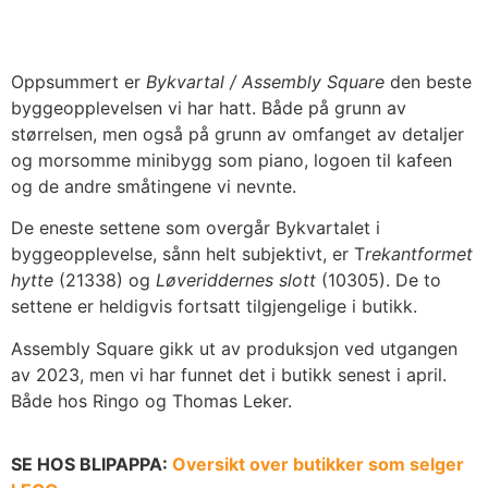
Oppsummert er
Bykvartal / Assembly Square
den beste
byggeopplevelsen vi har hatt. Både på grunn av
størrelsen, men også på grunn av omfanget av detaljer
og morsomme minibygg som piano, logoen til kafeen
og de andre småtingene vi nevnte.
De eneste settene som overgår Bykvartalet i
byggeopplevelse, sånn helt subjektivt, er T
rekantformet
hytte
(21338) og
Løveriddernes slott
(10305). De to
settene er heldigvis fortsatt tilgjengelige i butikk.
Assembly Square gikk ut av produksjon ved utgangen
av 2023, men vi har funnet det i butikk senest i april.
Både hos Ringo og Thomas Leker.
SE HOS BLIPAPPA:
Oversikt over butikker som selger