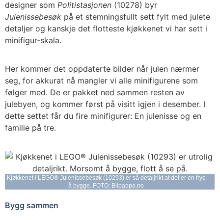
designer som
Politistasjonen
(10278) byr
Julenissebesøk
på et stemningsfullt sett fylt med julete
detaljer og kanskje det flotteste kjøkkenet vi har sett i
minifigur-skala.
Her kommer det oppdaterte bilder når julen nærmer
seg, for akkurat nå mangler vi alle minifigurene som
følger med. De er pakket ned sammen resten av
julebyen, og kommer først på visitt igjen i desember. I
dette settet får du fire minifigurer: En julenisse og en
familie på tre.
Kjøkkenet i LEGO® Julenissebesøk (10293) er så detaljrikt at det er en fryd
å bygge. FOTO: Blipappa.no
Bygg sammen