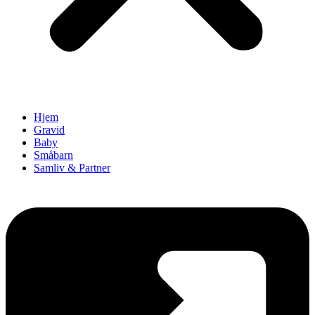
Hjem
Gravid
Baby
Småbarn
Samliv & Partner